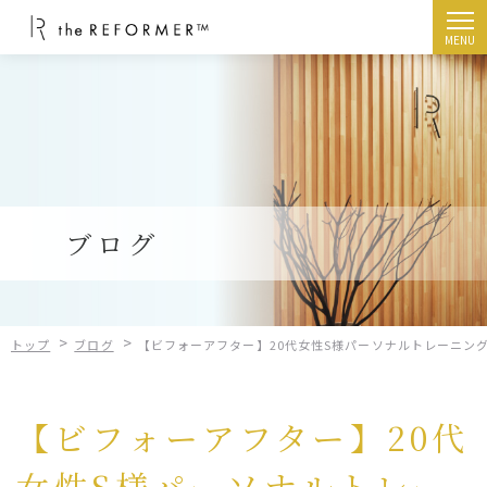
ザリフォーマーの
特徴
トライアル
レッスン
料金システム
ブログ
身体のお悩み
解決法
トレーナー
>
>
よくある
ご質問
トップ
ブログ
【ビフォーアフター】20代女性S様パーソナルトレーニン
【ビフォーアフター】20代
トライアル体験予約
女性S様パーソナルトレー