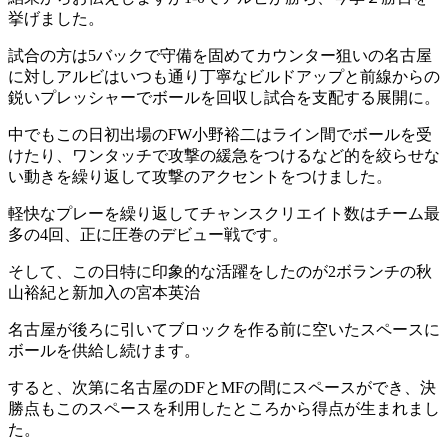
挙げました。
試合の方は5バックで守備を固めてカウンター狙いの名古屋
に対しアルビはいつも通り丁寧なビルドアップと前線からの
鋭いプレッシャーでボールを回収し試合を支配する展開に。
中でもこの日初出場のFW小野裕二はライン間でボールを受
けたり、ワンタッチで攻撃の緩急をつけるなど的を絞らせな
い動きを繰り返して攻撃のアクセントをつけました。
軽快なプレーを繰り返してチャンスクリエイト数はチーム最
多の4回、正に圧巻のデビュー戦です。
そして、この日特に印象的な活躍をしたのが2ボランチの秋
山裕紀と新加入の宮本英治
名古屋が後ろに引いてブロックを作る前に空いたスペースに
ボールを供給し続けます。
すると、次第に名古屋のDFとMFの間にスペースができ、決
勝点もこのスペースを利用したところから得点が生まれまし
た。