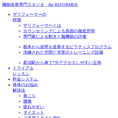
機能改善専門スタジオ the REFORMER
ザリフォーマーの
特徴
ザリフォーマーとは
カウンセリングによる原因の徹底究明
専門家による動きと脳機能の評価
根本から姿勢を改善するピラティスプログラム
洗練された空間と充実のトレーニング設備
新潟駅から車で7分アクセスしやすい立地
トライアル
レッスン
料金システム
身体のお悩み
解決法
肩こり
腰痛
疲れやすい
ダイエット
上半身スタイル崩れ