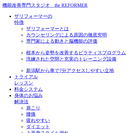
機能改善専門スタジオ the REFORMER
ザリフォーマーの
特徴
ザリフォーマーとは
カウンセリングによる原因の徹底究明
専門家による動きと脳機能の評価
根本から姿勢を改善するピラティスプログラム
洗練された空間と充実のトレーニング設備
新潟駅から車で7分アクセスしやすい立地
トライアル
レッスン
料金システム
身体のお悩み
解決法
肩こり
腰痛
疲れやすい
ダイエット
上半身スタイル崩れ